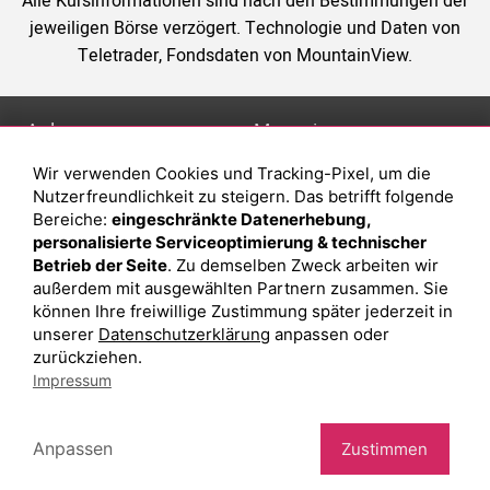
Alle Kursinformationen sind nach den Bestimmungen der
jeweiligen Börse verzögert. Technologie und Daten von
Teletrader, Fondsdaten von MountainView.
Anlage
Magazin
Wir verwenden Cookies und Tracking-Pixel, um die
Depot eröffnen
Was sind sind ETFs?
Nutzerfreundlichkeit zu steigern. Das betrifft folgende
Depot vergleichen
Sparplan Vorteile
Bereiche:
eingeschränkte Datenerhebung,
personalisierte Serviceoptimierung & technischer
Junior Depot
Was ist ein Fonds?
Betrieb der Seite
. Zu demselben Zweck arbeiten wir
Top-Seller-Fonds
außerdem mit ausgewählten Partnern zusammen. Sie
können Ihre freiwillige Zustimmung später jederzeit in
Top-Fonds
unserer
Datenschutzerklärung
anpassen oder
Fonds-Suche
zurückziehen.
Impressum
Besuchen Sie uns auf Facebook
Anpassen
Zustimmen
Impressum
Datenschutzerklärung