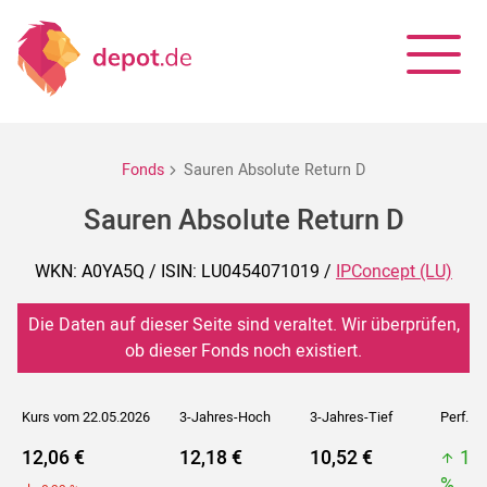
Fonds
Sauren Absolute Return D
Sauren Absolute Return D
WKN: A0YA5Q / ISIN: LU0454071019 /
IPConcept (LU)
Die Daten auf dieser Seite sind veraltet. Wir überprüfen,
ob dieser Fonds noch existiert.
Kurs vom 22.05.2026
3-Jahres-Hoch
3-Jahres-Tief
Perf. 5J
12,06 €
12,18 €
10,52 €
12
%