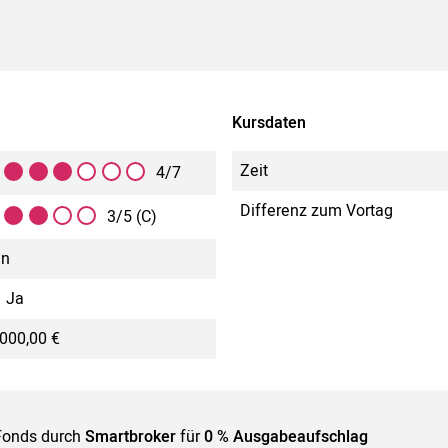
Kursdaten
Zeit
4/7
Differenz zum Vortag
3/5 (C)
in
Ja
000,00 €
Fonds durch
Smartbroker
für
0 % Ausgabeaufschlag