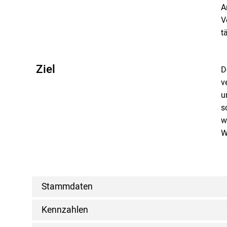
A
V
t
Ziel
D
v
u
s
w
W
Stammdaten
Kennzahlen