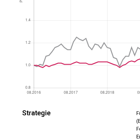
Strategie
F
(
F
E