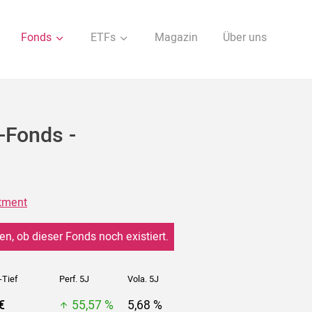
Fonds
ETFs
Magazin
Über uns
-Fonds -
stment
en, ob dieser Fonds noch existiert.
-Tief
Perf. 5J
Vola. 5J
€
55,57 %
5,68 %