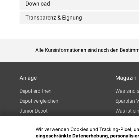
Download
Transparenz & Eignung
Alle Kursinformationen sind nach den Bestimm
Anlage
Magazin
Depot eröffnen
Was sind 
Depot vergleichen
Sparplan V
Junior Depot
Was ist ei
Top-Seller-Fonds
Wir verwenden Cookies und Tracking-Pixel, um d
Top-Fonds
eingeschränkte Datenerhebung, personalisiert