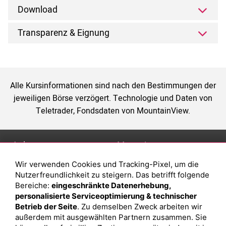
Download
Transparenz & Eignung
Alle Kursinformationen sind nach den Bestimmungen der
jeweiligen Börse verzögert. Technologie und Daten von
Teletrader, Fondsdaten von MountainView.
Anlage
Magazin
Wir verwenden Cookies und Tracking-Pixel, um die
Depot eröffnen
Was sind sind ETFs?
Nutzerfreundlichkeit zu steigern. Das betrifft folgende
Depot vergleichen
Sparplan Vorteile
Bereiche:
eingeschränkte Datenerhebung,
personalisierte Serviceoptimierung & technischer
Junior Depot
Was ist ein Fonds?
Betrieb der Seite
. Zu demselben Zweck arbeiten wir
Top-Seller-Fonds
außerdem mit ausgewählten Partnern zusammen. Sie