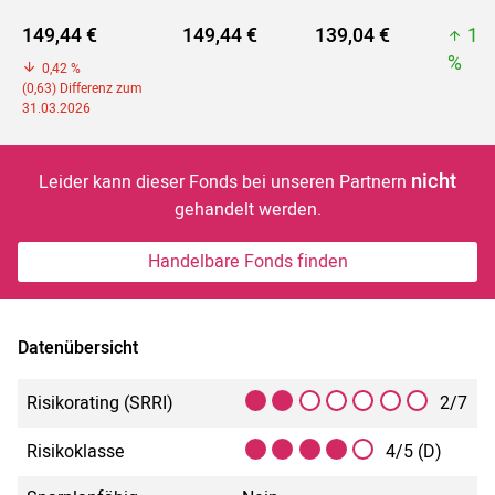
149,44 €
149,44 €
139,04 €
14
%
0,42 %
(0,63) Differenz zum
31.03.2026
nicht
Leider kann dieser Fonds bei unseren Partnern
gehandelt werden.
Handelbare Fonds finden
Datenübersicht
Risikorating (SRRI)
2/7
Risikoklasse
4/5 (D)