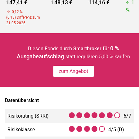
147,41 €
148,13 €
114,16 €
16
%
0,12 %
(0,18) Differenz zum
21.05.2026
0 %
Diesen Fonds durch
Smartbroker
für
Ausgabeaufschlag
statt regulären 5,00 % kaufen
zum Angebot
Datenübersicht
Risikorating (SRRI)
6/7
Risikoklasse
4/5 (D)