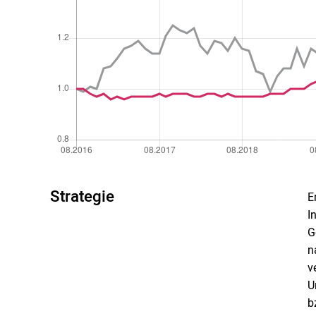
Strategie
E
I
G
n
v
U
b