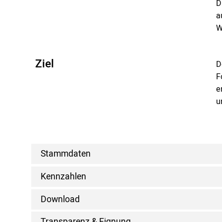
D
a
W
Ziel
D
F
e
u
Stammdaten
Kennzahlen
Download
Transparenz & Eignung