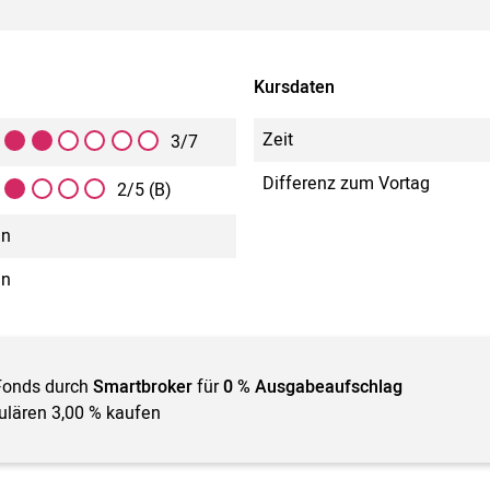
Kursdaten
Zeit
3/7
Differenz zum Vortag
2/5 (B)
in
in
Fonds durch
Smartbroker
für
0 % Ausgabeaufschlag
gulären 3,00 % kaufen