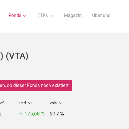
Fonds
ETFs
Magazin
Über uns
) (VTA)
en, ob dieser Fonds noch existiert.
ief
Perf. 5J
Vola. 5J
€
175,68 %
5,17 %