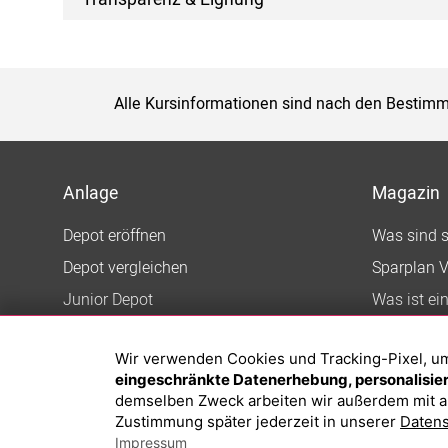
Alle Kursinformationen sind nach den Bestimm
Anlage
Magazin
Depot eröffnen
Was sind 
Depot vergleichen
Sparplan V
Junior Depot
Was ist ei
Top-Seller-Fonds
Wir verwenden Cookies und Tracking-Pixel, um d
Top-Fonds
eingeschränkte Datenerhebung, personalisiert
Fonds-Suche
demselben Zweck arbeiten wir außerdem mit a
Zustimmung später jederzeit in unserer
Datens
Impressum