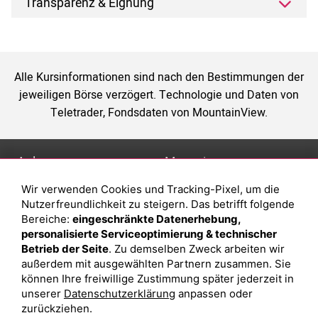
Transparenz & Eignung
Alle Kursinformationen sind nach den Bestimmungen der
jeweiligen Börse verzögert. Technologie und Daten von
Teletrader, Fondsdaten von MountainView.
Anlage
Magazin
Wir verwenden Cookies und Tracking-Pixel, um die
Depot eröffnen
Was sind sind ETFs?
Nutzerfreundlichkeit zu steigern. Das betrifft folgende
Depot vergleichen
Sparplan Vorteile
Bereiche:
eingeschränkte Datenerhebung,
personalisierte Serviceoptimierung & technischer
Junior Depot
Was ist ein Fonds?
Betrieb der Seite
. Zu demselben Zweck arbeiten wir
Top-Seller-Fonds
außerdem mit ausgewählten Partnern zusammen. Sie
können Ihre freiwillige Zustimmung später jederzeit in
Top-Fonds
unserer
Datenschutzerklärung
anpassen oder
Fonds-Suche
zurückziehen.