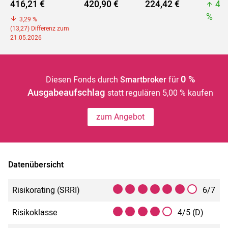
416,21 €
420,90 €
224,42 €
42
%
3,29 %
(13,27) Differenz zum
21.05.2026
0 %
Diesen Fonds durch
Smartbroker
für
Ausgabeaufschlag
statt regulären 5,00 % kaufen
zum Angebot
Datenübersicht
Risikorating (SRRI)
6/7
Risikoklasse
4/5 (D)