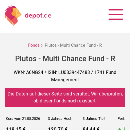
Fonds
Plutos - Multi Chance Fund - R
Plutos - Multi Chance Fund - R
WKN: A0NG24 / ISIN: LU0339447483 / 1741 Fund
Management
Die Daten auf dieser Seite sind veraltet. Wir überprüfen,
ob dieser Fonds noch existiert.
Kurs vom 21.05.2026
3-Jahres-Hoch
3-Jahres-Tief
Perf. 5J
118,15 €
120,70 €
84,44 €
12