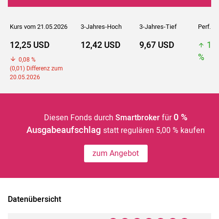
Kurs vom 21.05.2026
3-Jahres-Hoch
3-Jahres-Tief
Perf. 5J
12,25 USD
12,42 USD
9,67 USD
12
%
0,08 %
(0,01) Differenz zum
20.05.2026
0 %
Diesen Fonds durch
Smartbroker
für
Ausgabeaufschlag
statt regulären 5,00 % kaufen
zum Angebot
Datenübersicht