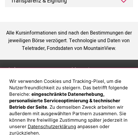
Transparenz & Eignung
Alle Kursinformationen sind nach den Bestimmungen der
jeweiligen Börse verzögert. Technologie und Daten von
Teletrader, Fondsdaten von MountainView.
Anlage
Magazin
Wir verwenden Cookies und Tracking-Pixel, um die
Depot eröffnen
Was sind sind ETFs?
Nutzerfreundlichkeit zu steigern. Das betrifft folgende
Depot vergleichen
Sparplan Vorteile
Bereiche:
eingeschränkte Datenerhebung,
personalisierte Serviceoptimierung & technischer
Junior Depot
Was ist ein Fonds?
Betrieb der Seite
. Zu demselben Zweck arbeiten wir
Top-Seller-Fonds
außerdem mit ausgewählten Partnern zusammen. Sie
können Ihre freiwillige Zustimmung später jederzeit in
Top-Fonds
unserer
Datenschutzerklärung
anpassen oder
Fonds-Suche
zurückziehen.