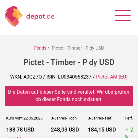
Fonds
Pictet - Timber - P dy USD
Pictet - Timber - P dy USD
WKN: A0QZ7Q / ISIN: LU0340558237 /
Pictet AM (EU)
Die Daten auf dieser Seite sind veraltet. Wir überprüfen,
ob dieser Fonds noch existiert.
Kurs vom 22.05.2026
3-Jahres-Hoch
3-Jahres-Tief
Perf. 5J
188,78 USD
248,03 USD
184,15 USD
25
%