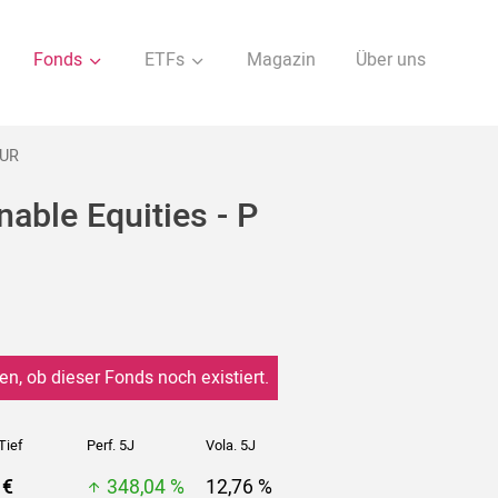
Fonds
ETFs
Magazin
Über uns
EUR
nable Equities - P
en, ob dieser Fonds noch existiert.
Tief
Perf. 5J
Vola. 5J
 €
348,04 %
12,76 %