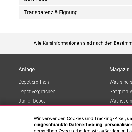
Transparenz & Eignung
Alle Kursinformationen sind nach den Bestimm
Anlage
Magazin
Depot eröffnen
Was sind 
Depot vergleichen
Sparplan V
Junior Depot
Was ist ei
Top-Seller-Fonds
Wir verwenden Cookies und Tracking-Pixel, um d
Top-Fonds
eingeschränkte Datenerhebung, personalisiert
Fonds-Suche
demselben Zweck arbeiten wir außerdem mit a