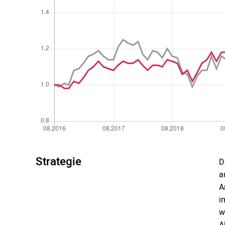
Strategie
D
a
A
i
w
A