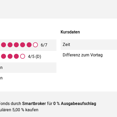
Kursdaten
Zeit
6/7
Differenz zum Vortag
4/5 (D)
in
in
Fonds durch
Smartbroker
für
0 % Ausgabeaufschlag
gulären 5,00 % kaufen