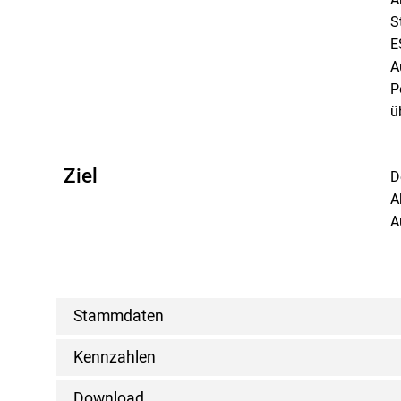
S
E
A
P
ü
Ziel
D
A
A
Stammdaten
Kennzahlen
Download