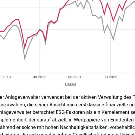
er Anlageverwalter verwendet bei der aktiven Verwaltung des 
uszuwählen, die seiner Ansicht nach erstklassige finanzielle 
nlageverwalter betrachtet ESG-Faktoren als ein Kernelement sei
mplementiert, der darauf abzielt, in Wertpapiere von Emittenten 
ährend er solche mit hohen Nachhaltigkeitsrisiken, vorbehaltli
ktivitäten, die sich negativ auf die Gesellschaft oder die Umw