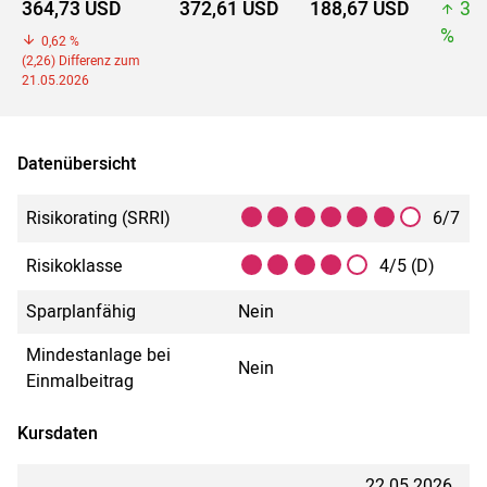
364,73 USD
372,61 USD
188,67 USD
37
%
0,62 %
(2,26) Differenz zum
21.05.2026
Datenübersicht
Risikorating (SRRI)
6/7
Risikoklasse
4/5 (D)
Sparplanfähig
Nein
Mindestanlage bei
Nein
Einmalbeitrag
Kursdaten
22.05.2026