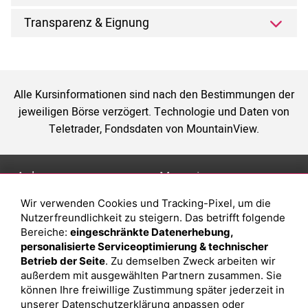
Transparenz & Eignung
Alle Kursinformationen sind nach den Bestimmungen der
jeweiligen Börse verzögert. Technologie und Daten von
Teletrader, Fondsdaten von MountainView.
Anlage
Magazin
Wir verwenden Cookies und Tracking-Pixel, um die
Depot eröffnen
Was sind sind ETFs?
Nutzerfreundlichkeit zu steigern. Das betrifft folgende
Depot vergleichen
Sparplan Vorteile
Bereiche:
eingeschränkte Datenerhebung,
personalisierte Serviceoptimierung & technischer
Junior Depot
Was ist ein Fonds?
Betrieb der Seite
. Zu demselben Zweck arbeiten wir
Top-Seller-Fonds
außerdem mit ausgewählten Partnern zusammen. Sie
können Ihre freiwillige Zustimmung später jederzeit in
Top-Fonds
unserer
Datenschutzerklärung
anpassen oder