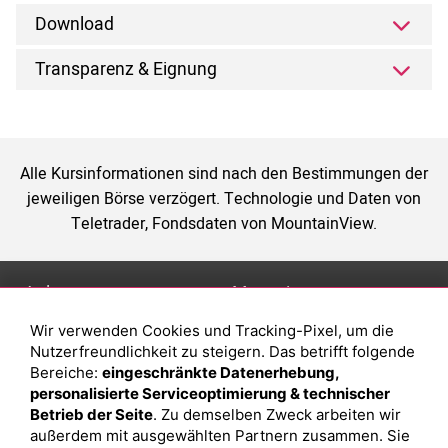
Download
Transparenz & Eignung
Alle Kursinformationen sind nach den Bestimmungen der
jeweiligen Börse verzögert. Technologie und Daten von
Teletrader, Fondsdaten von MountainView.
Anlage
Magazin
Wir verwenden Cookies und Tracking-Pixel, um die
Depot eröffnen
Was sind sind ETFs?
Nutzerfreundlichkeit zu steigern. Das betrifft folgende
Depot vergleichen
Sparplan Vorteile
Bereiche:
eingeschränkte Datenerhebung,
personalisierte Serviceoptimierung & technischer
Junior Depot
Was ist ein Fonds?
Betrieb der Seite
. Zu demselben Zweck arbeiten wir
Top-Seller-Fonds
außerdem mit ausgewählten Partnern zusammen. Sie