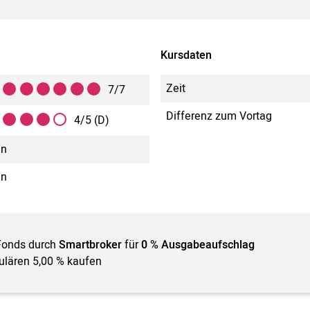
Kursdaten
Zeit
7/7
Differenz zum Vortag
4/5 (D)
in
in
Fonds durch
Smartbroker
für
0 % Ausgabeaufschlag
gulären 5,00 % kaufen