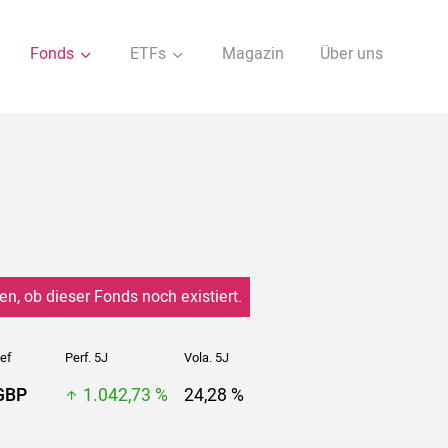
Fonds
ETFs
Magazin
Über uns
en, ob dieser Fonds noch existiert.
ef
Perf. 5J
Vola. 5J
GBP
1.042,73 %
24,28 %