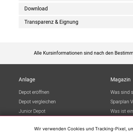
Download
Transparenz & Eignung
Alle Kursinformationen sind nach den Bestimm
Anlage
Magazin
Depot eröffnen
Was sind 
Depot vergleichen
Sparplan V
Junior Depot
Was ist ei
Top-Seller-Fonds
Wir verwenden Cookies und Tracking-Pixel, um d
Top-Fonds