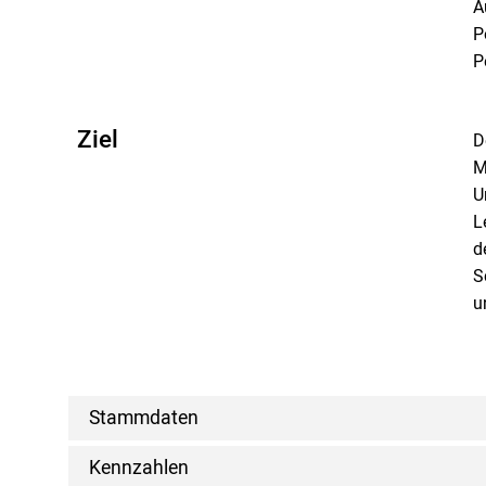
A
P
P
Ziel
D
M
U
L
d
S
u
Stammdaten
Kennzahlen