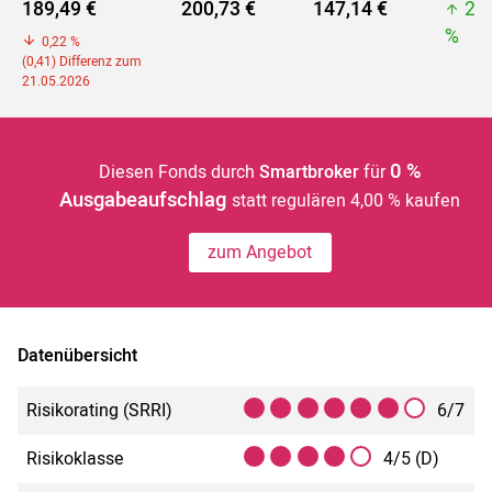
189,49 €
200,73 €
147,14 €
20
%
0,22 %
(0,41) Differenz zum
21.05.2026
0 %
Diesen Fonds durch
Smartbroker
für
Ausgabeaufschlag
statt regulären 4,00 % kaufen
zum Angebot
Datenübersicht
Risikorating (SRRI)
6/7
Risikoklasse
4/5 (D)