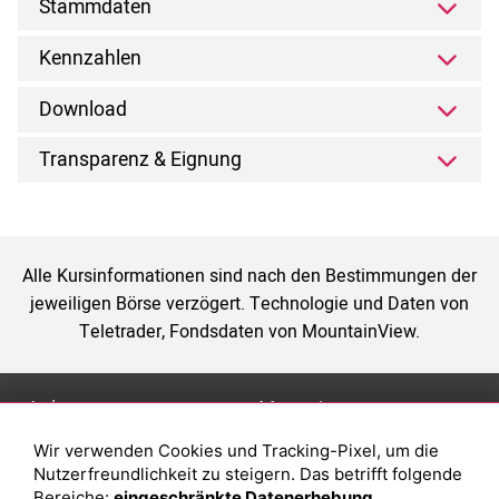
Stammdaten
Kennzahlen
Download
Transparenz & Eignung
Alle Kursinformationen sind nach den Bestimmungen der
jeweiligen Börse verzögert. Technologie und Daten von
Teletrader, Fondsdaten von MountainView.
Anlage
Magazin
Wir verwenden Cookies und Tracking-Pixel, um die
Depot eröffnen
Was sind sind ETFs?
Nutzerfreundlichkeit zu steigern. Das betrifft folgende
Depot vergleichen
Sparplan Vorteile
Bereiche:
eingeschränkte Datenerhebung,