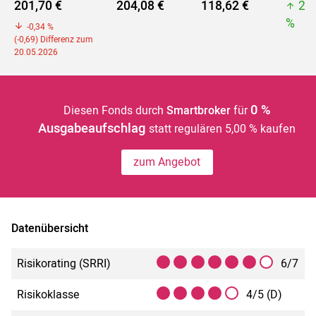
201,70 €
204,08 €
118,62 €
20
%
-0,34 %
(-0,69) Differenz zum
20.05.2026
0 %
Diesen Fonds durch
Smartbroker
für
Ausgabeaufschlag
statt regulären 5,00 % kaufen
zum Angebot
Datenübersicht
Risikorating (SRRI)
6/7
Risikoklasse
4/5 (D)