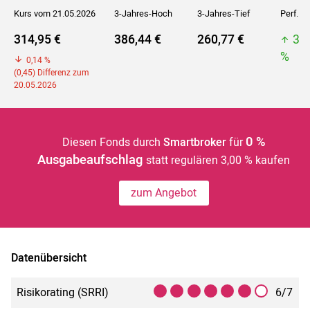
Kurs vom 21.05.2026
3-Jahres-Hoch
3-Jahres-Tief
Perf. 5J
314,95 €
386,44 €
260,77 €
38
%
0,14 %
(0,45) Differenz zum
20.05.2026
0 %
Diesen Fonds durch
Smartbroker
für
Ausgabeaufschlag
statt regulären 3,00 % kaufen
zum Angebot
Datenübersicht
Risikorating (SRRI)
6/7