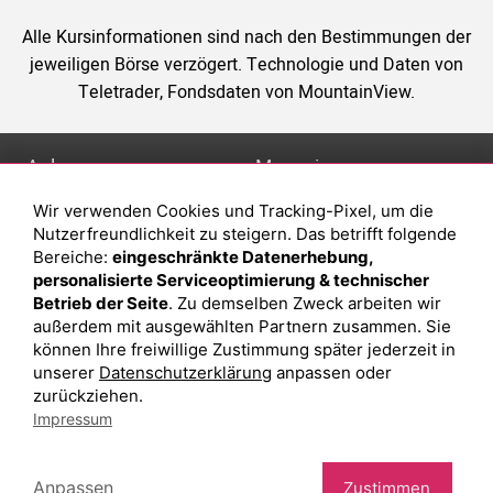
Alle Kursinformationen sind nach den Bestimmungen der
jeweiligen Börse verzögert. Technologie und Daten von
Teletrader, Fondsdaten von MountainView.
Anlage
Magazin
Wir verwenden Cookies und Tracking-Pixel, um die
Depot eröffnen
Was sind sind ETFs?
Nutzerfreundlichkeit zu steigern. Das betrifft folgende
Depot vergleichen
Sparplan Vorteile
Bereiche:
eingeschränkte Datenerhebung,
personalisierte Serviceoptimierung & technischer
Junior Depot
Was ist ein Fonds?
Betrieb der Seite
. Zu demselben Zweck arbeiten wir
Top-Seller-Fonds
außerdem mit ausgewählten Partnern zusammen. Sie
können Ihre freiwillige Zustimmung später jederzeit in
Top-Fonds
unserer
Datenschutzerklärung
anpassen oder
Fonds-Suche
zurückziehen.
Impressum
Besuchen Sie uns auf Facebook
Anpassen
Zustimmen