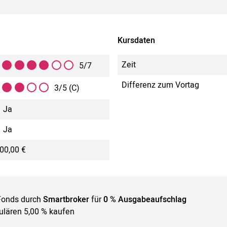
Kursdaten
Zeit
5/7
Differenz zum Vortag
3/5 (C)
Ja
Ja
00,00 €
Fonds durch
Smartbroker
für
0 % Ausgabeaufschlag
gulären 5,00 % kaufen