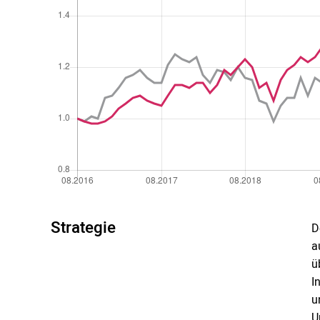
Strategie
D
a
ü
I
u
U