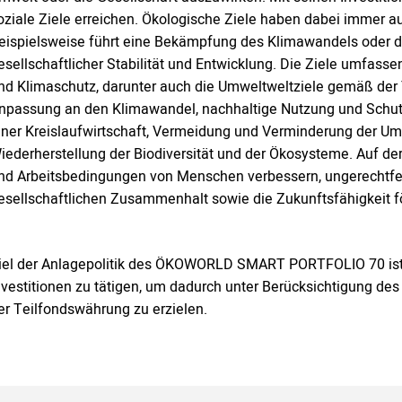
oziale Ziele erreichen. Ökologische Ziele haben dabei immer auc
eispielsweise führt eine Bekämpfung des Klimawandels oder d
esellschaftlicher Stabilität und Entwicklung. Die Ziele umfas
nd Klimaschutz, darunter auch die Umweltweltziele gemäß der
npassung an den Klimawandel, nachhaltige Nutzung und Schut
iner Kreislaufwirtschaft, Vermeidung und Verminderung der U
iederherstellung der Biodiversität und der Ökosysteme. Auf der
nd Arbeitsbedingungen von Menschen verbessern, ungerechtfe
esellschaftlichen Zusammenhalt sowie die Zukunftsfähigkeit f
iel der Anlagepolitik des ÖKOWORLD SMART PORTFOLIO 70 ist es
nvestitionen zu tätigen, um dadurch unter Berücksichtigung d
er Teilfondswährung zu erzielen.