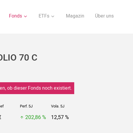
Fonds
ETFs
Magazin
Über uns
LIO 70 C
en, ob dieser Fonds noch existiert.
ief
Perf. 5J
Vola. 5J
€
202,86 %
12,57 %