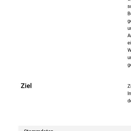
s
B
g
u
A
e
W
u
g
Ziel
Z
I
d