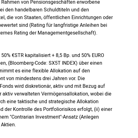
 im Rahmen von Pensionsgeschäften erworbene
Bei den handelbaren Schuldtiteln und den
l, die von Staaten, öffentlichen Einrichtungen oder
rtet sind (Rating für langfristige Anleihen bei
nternes Rating der Managementgesellschaft).
s 50% €STR kapitalisiert + 8,5 Bp. und 50% EURO
nden, (Bloomberg-Code: SX5T INDEX) über einen
nimmt es eine flexible Allokation auf den
t von mindestens drei Jahren vor. Die
Fonds wird diskretionär, aktiv und mit Bezug auf
er aktiv verwalteten Vermögensallokation, wobei die
h eine taktische und strategische Allokation
r Kontrolle des Portfoliorisikos erfolgt, (ii) einer
nem "Contrarian Investment"-Ansatz (Anlegen
 Aktien.