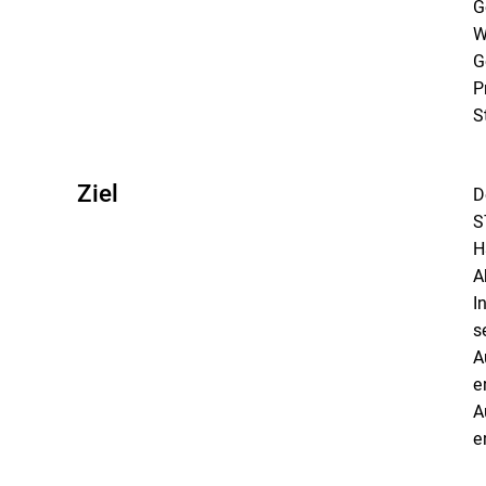
G
W
G
P
S
Ziel
D
S
H
A
I
s
A
e
A
e