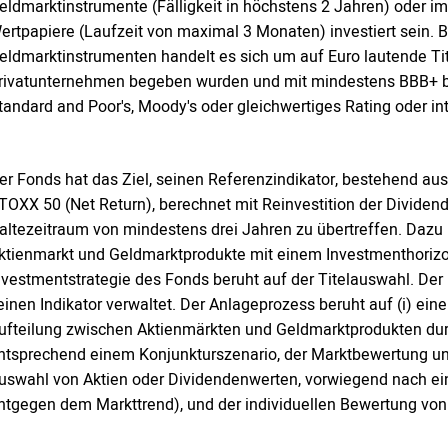
eldmarktinstrumente (Fälligkeit in höchstens 2 Jahren) oder
ertpapiere (Laufzeit von maximal 3 Monaten) investiert sein. 
eldmarktinstrumenten handelt es sich um auf Euro lautende Tite
rivatunternehmen begeben wurden und mit mindestens BBB+ bewe
tandard and Poor's, Moody's oder gleichwertiges Rating oder i
er Fonds hat das Ziel, seinen Referenzindikator, bestehend au
TOXX 50 (Net Return), berechnet mit Reinvestition der Divide
altezeitraum von mindestens drei Jahren zu übertreffen. Dazu 
ktienmarkt und Geldmarktprodukte mit einem Investmenthorizon
nvestmentstrategie des Fonds beruht auf der Titelauswahl. Der 
einen Indikator verwaltet. Der Anlageprozess beruht auf (i) ein
ufteilung zwischen Aktienmärkten und Geldmarktprodukten durc
ntsprechend einem Konjunkturszenario, der Marktbewertung und de
uswahl von Aktien oder Dividendenwerten, vorwiegend nach ei
ntgegen dem Markttrend), und der individuellen Bewertung von