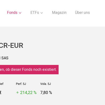
Fonds
ETFs
Magazin
Über uns
 CR-EUR
M SAS
en, ob dieser Fonds noch existiert.
ief
Perf. 5J
Vola. 5J
€
214,22 %
7,80 %