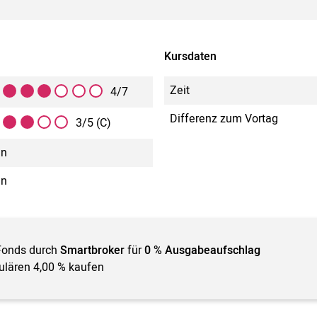
Kursdaten
Zeit
4/7
Differenz zum Vortag
3/5 (C)
in
in
Fonds durch
Smartbroker
für
0 % Ausgabeaufschlag
gulären 4,00 % kaufen