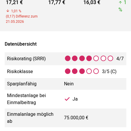
17,21 €
17,77 €
16,03 €
17
%
1,01 %
(0,17) Differenz zum
21.05.2026
Datenübersicht
Risikorating (SRRI)
4/7
Risikoklasse
3/5 (C)
Sparplanfähig
Nein
Mindestanlage bei
Ja
Einmalbeitrag
Einmalanlage möglich
75.000,00 €
ab