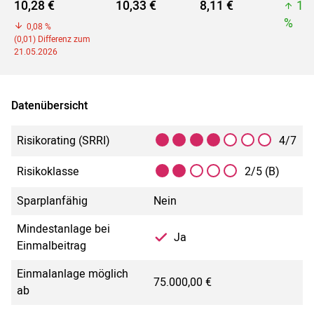
10,28 €
10,33 €
8,11 €
10
%
0,08 %
(0,01) Differenz zum
21.05.2026
Datenübersicht
Risikorating (SRRI)
4/7
Risikoklasse
2/5 (B)
Sparplanfähig
Nein
Mindestanlage bei
Ja
Einmalbeitrag
Einmalanlage möglich
75.000,00 €
ab