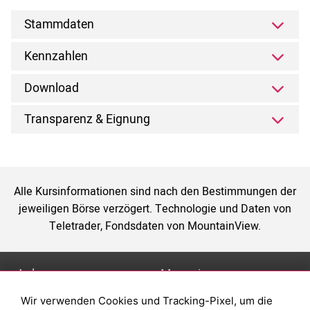
Stammdaten
Kennzahlen
Download
Transparenz & Eignung
Alle Kursinformationen sind nach den Bestimmungen der
jeweiligen Börse verzögert. Technologie und Daten von
Teletrader, Fondsdaten von MountainView.
Anlage
Magazin
Wir verwenden Cookies und Tracking-Pixel, um die
Depot eröffnen
Was sind sind ETFs?