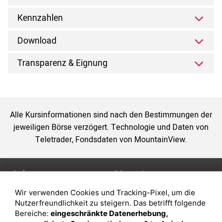
Kennzahlen
Download
Transparenz & Eignung
Alle Kursinformationen sind nach den Bestimmungen der
jeweiligen Börse verzögert. Technologie und Daten von
Teletrader, Fondsdaten von MountainView.
Anlage
Magazin
Wir verwenden Cookies und Tracking-Pixel, um die
Depot eröffnen
Was sind sind ETFs?
Nutzerfreundlichkeit zu steigern. Das betrifft folgende
Depot vergleichen
Sparplan Vorteile
Bereiche:
eingeschränkte Datenerhebung,