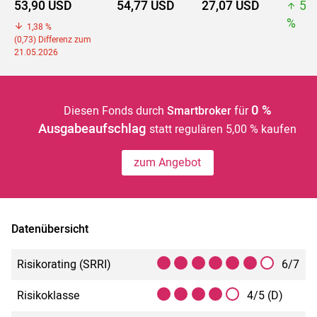
53,90 USD
54,77 USD
27,07 USD
54
%
1,38 %
(0,73) Differenz zum
21.05.2026
0 %
Diesen Fonds durch
Smartbroker
für
Ausgabeaufschlag
statt regulären 5,00 % kaufen
zum Angebot
Datenübersicht
Risikorating (SRRI)
6/7
Risikoklasse
4/5 (D)