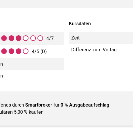
Kursdaten
Zeit
4/7
Differenz zum Vortag
4/5 (D)
in
in
Fonds durch
Smartbroker
für
0 % Ausgabeaufschlag
gulären 5,00 % kaufen