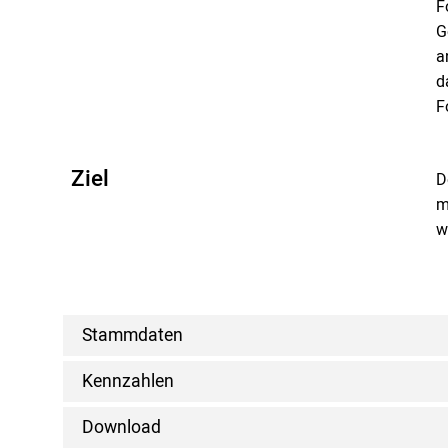
F
G
a
d
F
Ziel
D
m
w
Stammdaten
Kennzahlen
Download