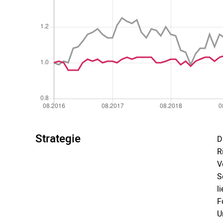
Strategie
D
R
V
S
l
F
U