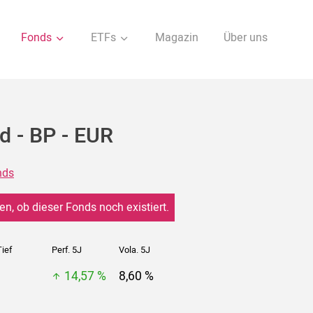
Fonds
ETFs
Magazin
Über uns
d - BP - EUR
nds
en, ob dieser Fonds noch existiert.
ief
Perf. 5J
Vola. 5J
14,57 %
8,60 %