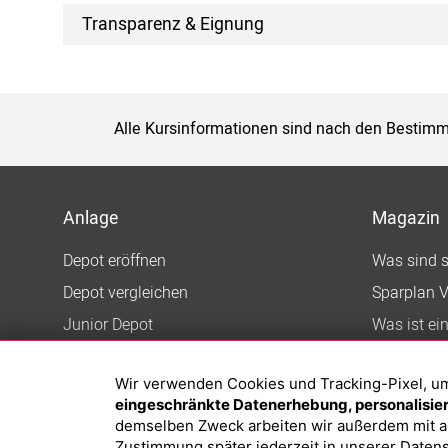
Transparenz & Eignung
Alle Kursinformationen sind nach den Bestimm
Anlage
Magazin
Depot eröffnen
Was sind 
Depot vergleichen
Sparplan V
Junior Depot
Was ist ei
Top-Seller-Fonds
Wir verwenden Cookies und Tracking-Pixel, um d
Top-Fonds
eingeschränkte Datenerhebung, personalisiert
Fonds-Suche
demselben Zweck arbeiten wir außerdem mit a
Zustimmung später jederzeit in unserer
Datens