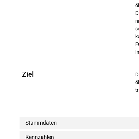
ö
D
n
s
k
F
I
Ziel
D
ö
t
Stammdaten
Kennzahlen