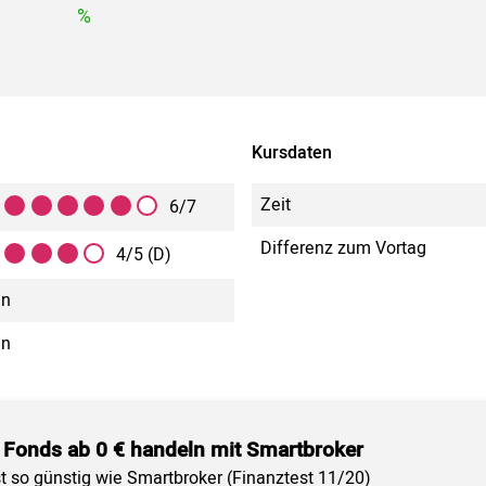
%
Kursdaten
Zeit
6/7
Differenz zum Vortag
4/5 (D)
in
in
 Fonds ab 0 € handeln mit Smartbroker
st so günstig wie Smartbroker (Finanztest 11/20)