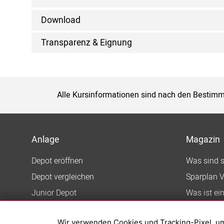
Download
Transparenz & Eignung
Alle Kursinformationen sind nach den Bestimm
Anlage
Magazin
Depot eröffnen
Was sind 
Depot vergleichen
Sparplan V
Junior Depot
Was ist ei
Top-Seller-Fonds
Wir verwenden Cookies und Tracking-Pixel, um d