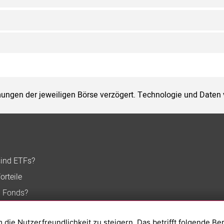
ungen der jeweiligen Börse verzögert. Technologie und Daten
sind ETFs?
orteile
n Fonds?
ie Nutzerfreundlichkeit zu steigern. Das betrifft folgende Be