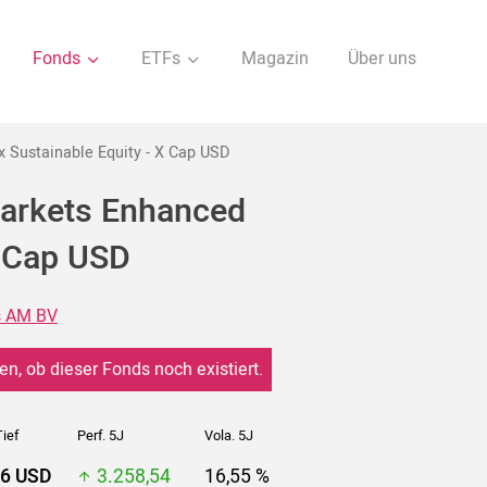
Fonds
ETFs
Magazin
Über uns
Sustainable Equity - X Cap USD
arkets Enhanced
X Cap USD
s AM BV
en, ob dieser Fonds noch existiert.
ief
Perf. 5J
Vola. 5J
86 USD
3.258,54
16,55 %