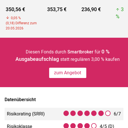
350,56 €
353,75 €
236,90 €
35
%
0,05 %
(0,18) Differenz zum
20.05.2026
0 %
Diesen Fonds durch
Smartbroker
für
Ausgabeaufschlag
statt regulären 3,00 % kaufen
zum Angebot
Datenübersicht
Risikorating (SRRI)
6/7
Risikoklasse
4/5 (D)