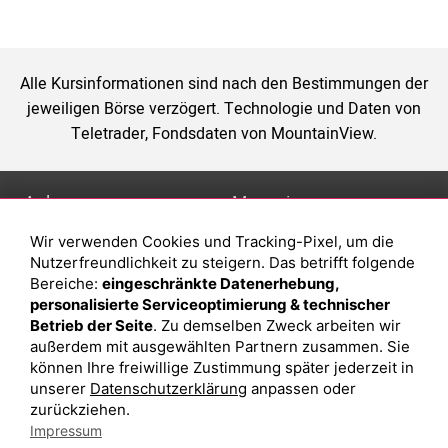
Alle Kursinformationen sind nach den Bestimmungen der
jeweiligen Börse verzögert. Technologie und Daten von
Teletrader, Fondsdaten von MountainView.
Anlage
Magazin
Wir verwenden Cookies und Tracking-Pixel, um die
Depot eröffnen
Was sind sind ETFs?
Nutzerfreundlichkeit zu steigern. Das betrifft folgende
Depot vergleichen
Sparplan Vorteile
Bereiche:
eingeschränkte Datenerhebung,
personalisierte Serviceoptimierung & technischer
Junior Depot
Was ist ein Fonds?
Betrieb der Seite
. Zu demselben Zweck arbeiten wir
Top-Seller-Fonds
außerdem mit ausgewählten Partnern zusammen. Sie
können Ihre freiwillige Zustimmung später jederzeit in
Top-Fonds
unserer
Datenschutzerklärung
anpassen oder
Fonds-Suche
zurückziehen.
Impressum