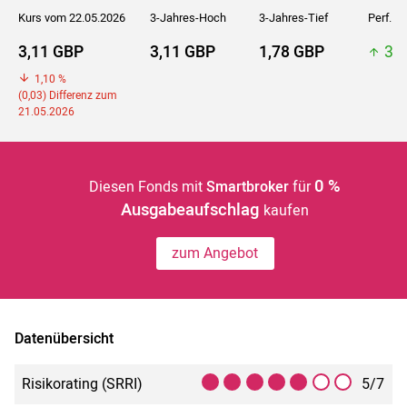
Kurs vom 22.05.2026
3-Jahres-Hoch
3-Jahres-Tief
Perf. 5J
3,11 GBP
3,11 GBP
1,78 GBP
3,1
1,10 %
(0,03) Differenz zum
21.05.2026
0 %
Diesen Fonds mit
Smartbroker
für
Ausgabeaufschlag
kaufen
zum Angebot
Datenübersicht
Risikorating (SRRI)
5/7