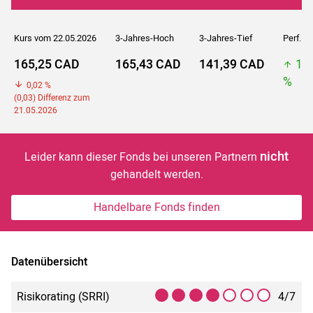
Kurs vom 22.05.2026
3-Jahres-Hoch
3-Jahres-Tief
Perf. 5J
165,25 CAD
165,43 CAD
141,39 CAD
16
%
0,02 %
(0,03) Differenz zum
21.05.2026
nicht
Leider kann dieser Fonds bei unseren Partnern
gehandelt werden.
Handelbare Fonds finden
Datenübersicht
Risikorating (SRRI)
4/7