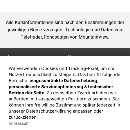
Alle Kursinformationen sind nach den Bestimmungen der
jeweiligen Börse verzögert. Technologie und Daten von
Teletrader, Fondsdaten von MountainView.
Anlage
Magazin
Wir verwenden Cookies und Tracking-Pixel, um die
Depot eröffnen
Was sind sind ETFs?
Nutzerfreundlichkeit zu steigern. Das betrifft folgende
Depot vergleichen
Sparplan Vorteile
Bereiche:
eingeschränkte Datenerhebung,
personalisierte Serviceoptimierung & technischer
Junior Depot
Was ist ein Fonds?
Betrieb der Seite
. Zu demselben Zweck arbeiten wir
Top-Seller-Fonds
außerdem mit ausgewählten Partnern zusammen. Sie
können Ihre freiwillige Zustimmung später jederzeit in
Top-Fonds
unserer
Datenschutzerklärung
anpassen oder
Fonds-Suche
zurückziehen.
Impressum
Besuchen Sie uns auf Facebook