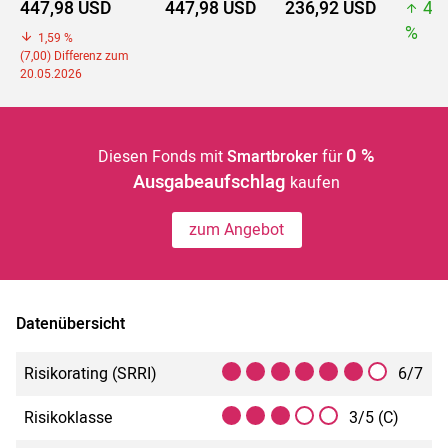
447,98 USD
447,98 USD
236,92 USD
44
%
1,59 %
(7,00) Differenz zum
20.05.2026
0 %
Diesen Fonds mit
Smartbroker
für
Ausgabeaufschlag
kaufen
zum Angebot
Datenübersicht
Risikorating (SRRI)
6/7
Risikoklasse
3/5 (C)