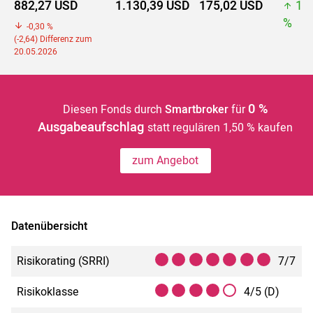
882,27 USD
1.130,39 USD
175,02 USD
1.
%
-0,30 %
(-2,64) Differenz zum
20.05.2026
0 %
Diesen Fonds durch
Smartbroker
für
Ausgabeaufschlag
statt regulären 1,50 % kaufen
zum Angebot
Datenübersicht
Risikorating (SRRI)
7/7
Risikoklasse
4/5 (D)