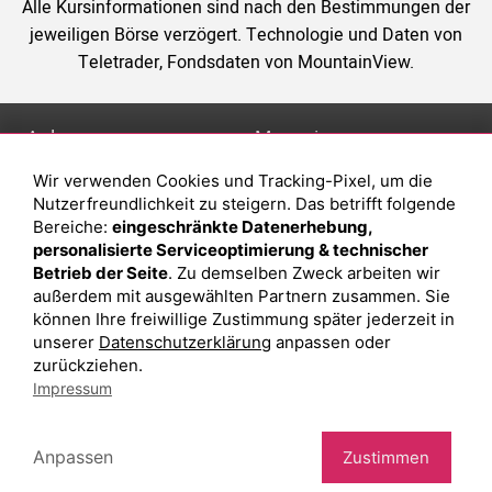
Alle Kursinformationen sind nach den Bestimmungen der
jeweiligen Börse verzögert. Technologie und Daten von
Teletrader, Fondsdaten von MountainView.
Anlage
Magazin
Wir verwenden Cookies und Tracking-Pixel, um die
Depot eröffnen
Was sind sind ETFs?
Nutzerfreundlichkeit zu steigern. Das betrifft folgende
Depot vergleichen
Sparplan Vorteile
Bereiche:
eingeschränkte Datenerhebung,
personalisierte Serviceoptimierung & technischer
Junior Depot
Was ist ein Fonds?
Betrieb der Seite
. Zu demselben Zweck arbeiten wir
Top-Seller-Fonds
außerdem mit ausgewählten Partnern zusammen. Sie
können Ihre freiwillige Zustimmung später jederzeit in
Top-Fonds
unserer
Datenschutzerklärung
anpassen oder
Fonds-Suche
zurückziehen.
Impressum
Besuchen Sie uns auf Facebook
Anpassen
Zustimmen
Impressum
Datenschutzerklärung