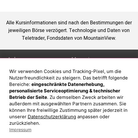
Alle Kursinformationen sind nach den Bestimmungen der
jeweiligen Börse verzögert. Technologie und Daten von
Teletrader, Fondsdaten von MountainView.
Anlage
Magazin
Wir verwenden Cookies und Tracking-Pixel, um die
Depot eröffnen
Was sind sind ETFs?
Nutzerfreundlichkeit zu steigern. Das betrifft folgende
Depot vergleichen
Sparplan Vorteile
Bereiche:
eingeschränkte Datenerhebung,
personalisierte Serviceoptimierung & technischer
Junior Depot
Was ist ein Fonds?
Betrieb der Seite
. Zu demselben Zweck arbeiten wir
Top-Seller-Fonds
außerdem mit ausgewählten Partnern zusammen. Sie
können Ihre freiwillige Zustimmung später jederzeit in
Top-Fonds
unserer
Datenschutzerklärung
anpassen oder
Fonds-Suche
zurückziehen.
Impressum
Besuchen Sie uns auf Facebook