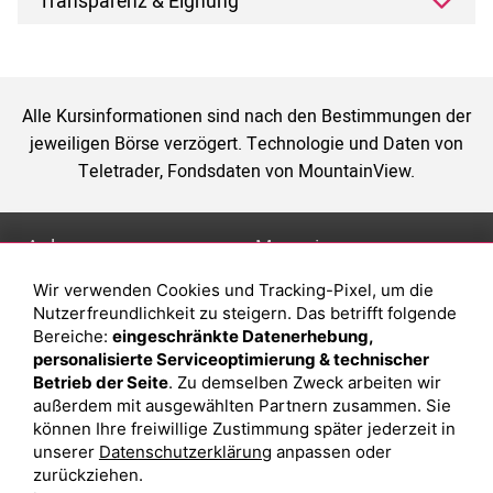
Transparenz & Eignung
Alle Kursinformationen sind nach den Bestimmungen der
jeweiligen Börse verzögert. Technologie und Daten von
Teletrader, Fondsdaten von MountainView.
Anlage
Magazin
Wir verwenden Cookies und Tracking-Pixel, um die
Depot eröffnen
Was sind sind ETFs?
Nutzerfreundlichkeit zu steigern. Das betrifft folgende
Depot vergleichen
Sparplan Vorteile
Bereiche:
eingeschränkte Datenerhebung,
personalisierte Serviceoptimierung & technischer
Junior Depot
Was ist ein Fonds?
Betrieb der Seite
. Zu demselben Zweck arbeiten wir
Top-Seller-Fonds
außerdem mit ausgewählten Partnern zusammen. Sie
können Ihre freiwillige Zustimmung später jederzeit in
Top-Fonds
unserer
Datenschutzerklärung
anpassen oder
Fonds-Suche
zurückziehen.