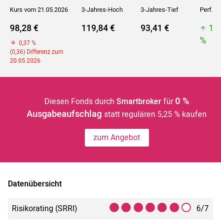
Kurs vom 21.05.2026
3-Jahres-Hoch
3-Jahres-Tief
Perf. 5J
98,28 €
119,84 €
93,41 €
11
%
0,37 %
(0,36) Differenz zum
20.05.2026
0 %
Diesen Fonds durch
Smartbroker
für
Ausgabeaufschlag
statt regulären 5,25 % kaufen
zum Angebot
Datenübersicht
Risikorating (SRRI)
6/7