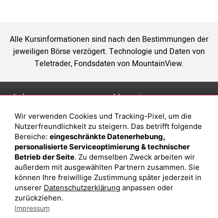
Alle Kursinformationen sind nach den Bestimmungen der
jeweiligen Börse verzögert. Technologie und Daten von
Teletrader, Fondsdaten von MountainView.
Anlage
Magazin
Wir verwenden Cookies und Tracking-Pixel, um die
Depot eröffnen
Was sind sind ETFs?
Nutzerfreundlichkeit zu steigern. Das betrifft folgende
Depot vergleichen
Sparplan Vorteile
Bereiche:
eingeschränkte Datenerhebung,
personalisierte Serviceoptimierung & technischer
Junior Depot
Was ist ein Fonds?
Betrieb der Seite
. Zu demselben Zweck arbeiten wir
Top-Seller-Fonds
außerdem mit ausgewählten Partnern zusammen. Sie
können Ihre freiwillige Zustimmung später jederzeit in
Top-Fonds
unserer
Datenschutzerklärung
anpassen oder
Fonds-Suche
zurückziehen.
Impressum