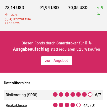
78,14 USD
91,94 USD
70,35 USD
91
%
1,22 %
(0,94) Differenz zum
21.05.2026
0 %
Diesen Fonds durch
Smartbroker
für
Ausgabeaufschlag
statt regulären 5,25 % kaufen
zum Angebot
Datenübersicht
Risikorating (SRRI)
6/7
Risikoklasse
4/5 (D)