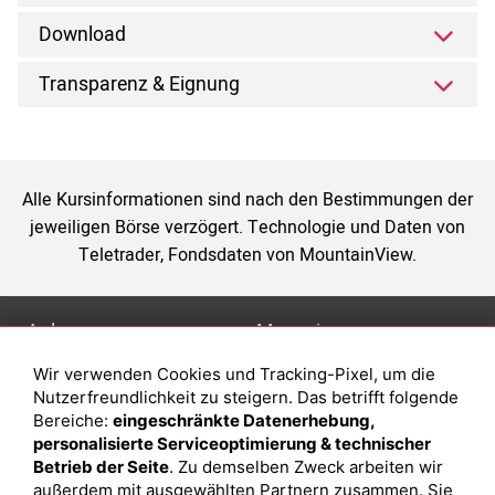
Download
Transparenz & Eignung
Alle Kursinformationen sind nach den Bestimmungen der
jeweiligen Börse verzögert. Technologie und Daten von
Teletrader, Fondsdaten von MountainView.
Anlage
Magazin
Wir verwenden Cookies und Tracking-Pixel, um die
Depot eröffnen
Was sind sind ETFs?
Nutzerfreundlichkeit zu steigern. Das betrifft folgende
Depot vergleichen
Sparplan Vorteile
Bereiche:
eingeschränkte Datenerhebung,
personalisierte Serviceoptimierung & technischer
Junior Depot
Was ist ein Fonds?
Betrieb der Seite
. Zu demselben Zweck arbeiten wir
Top-Seller-Fonds
außerdem mit ausgewählten Partnern zusammen. Sie