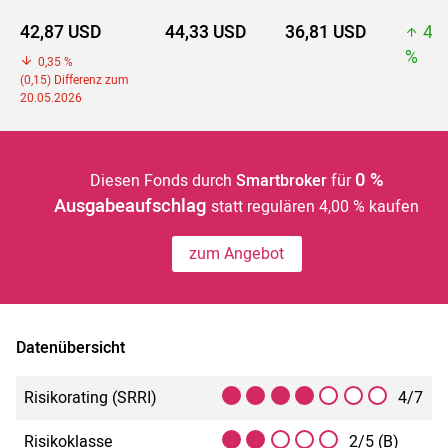
42,87 USD
44,33 USD
36,81 USD
48
%
0,35 %
(0,15) Differenz zum
20.05.2026
0 %
Diesen Fonds durch
Smartbroker
für
Ausgabeaufschlag
statt regulären 4,00 % kaufen
zum Angebot
Datenübersicht
Risikorating (SRRI)
4/7
Risikoklasse
2/5 (B)