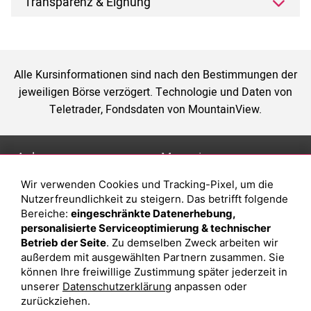
Transparenz & Eignung
Alle Kursinformationen sind nach den Bestimmungen der
jeweiligen Börse verzögert. Technologie und Daten von
Teletrader, Fondsdaten von MountainView.
Anlage
Magazin
Wir verwenden Cookies und Tracking-Pixel, um die
Depot eröffnen
Was sind sind ETFs?
Nutzerfreundlichkeit zu steigern. Das betrifft folgende
Depot vergleichen
Sparplan Vorteile
Bereiche:
eingeschränkte Datenerhebung,
personalisierte Serviceoptimierung & technischer
Junior Depot
Was ist ein Fonds?
Betrieb der Seite
. Zu demselben Zweck arbeiten wir
Top-Seller-Fonds
außerdem mit ausgewählten Partnern zusammen. Sie
können Ihre freiwillige Zustimmung später jederzeit in
Top-Fonds
unserer
Datenschutzerklärung
anpassen oder
Fonds-Suche
zurückziehen.