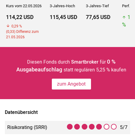
Kurs vom 22.05.2026
3-Jahres-Hoch
3-Jahres-Tief
Perf. 5J
114,22 USD
115,45 USD
77,65 USD
11
%
0,29 %
(0,33) Differenz zum
21.05.2026
0 %
Diesen Fonds durch
Smartbroker
für
Ausgabeaufschlag
statt regulären 5,25 % kaufen
zum Angebot
Datenübersicht
Risikorating (SRRI)
5/7