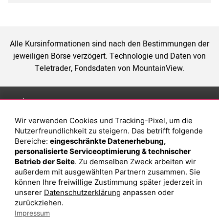
Alle Kursinformationen sind nach den Bestimmungen der
jeweiligen Börse verzögert. Technologie und Daten von
Teletrader, Fondsdaten von MountainView.
Anlage
Magazin
Wir verwenden Cookies und Tracking-Pixel, um die
Depot eröffnen
Was sind sind ETFs?
Nutzerfreundlichkeit zu steigern. Das betrifft folgende
Depot vergleichen
Sparplan Vorteile
Bereiche:
eingeschränkte Datenerhebung,
personalisierte Serviceoptimierung & technischer
Junior Depot
Was ist ein Fonds?
Betrieb der Seite
. Zu demselben Zweck arbeiten wir
Top-Seller-Fonds
außerdem mit ausgewählten Partnern zusammen. Sie
können Ihre freiwillige Zustimmung später jederzeit in
Top-Fonds
unserer
Datenschutzerklärung
anpassen oder
Fonds-Suche
zurückziehen.
Impressum