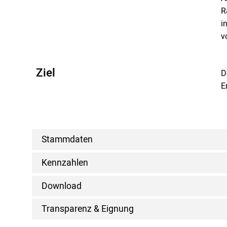
R
i
v
Ziel
D
E
Stammdaten
Kennzahlen
Download
Transparenz & Eignung