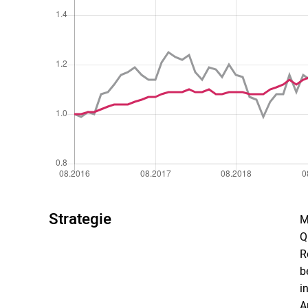
Strategie
M
Q
R
b
i
A