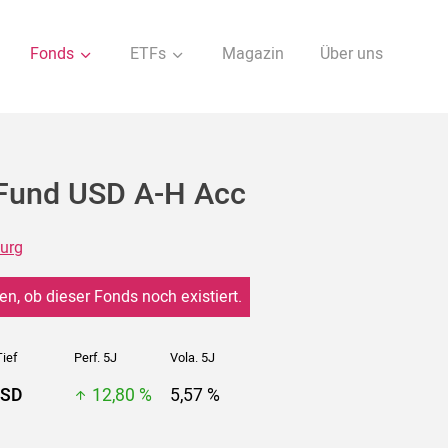
Fonds
ETFs
Magazin
Über uns
Fund USD A-H Acc
urg
en, ob dieser Fonds noch existiert.
ief
Perf. 5J
Vola. 5J
USD
12,80 %
5,57 %