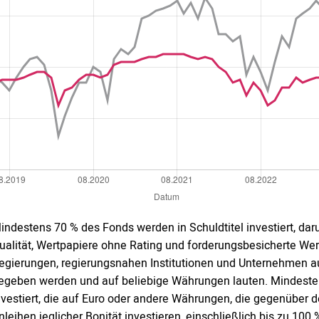
indestens 70 % des Fonds werden in Schuldtitel investiert, daru
ualität, Wertpapiere ohne Rating und forderungsbesicherte We
egierungen, regierungsnahen Institutionen und Unternehmen aus
egeben werden und auf beliebige Währungen lauten. Mindest
nvestiert, die auf Euro oder andere Währungen, die gegenüber d
nleihen jeglicher Bonität investieren, einschließlich bis zu 100