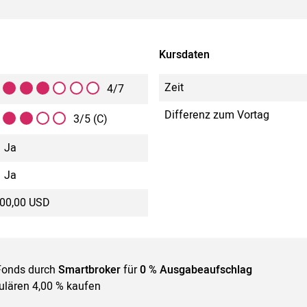
Kursdaten
Zeit
4/7
Differenz zum Vortag
3/5 (C)
Ja
Ja
000,00 USD
Fonds durch
Smartbroker
für
0 % Ausgabeaufschlag
gulären 4,00 % kaufen