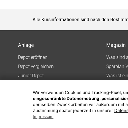
Alle Kursinformationen sind nach den Bestimm
Anlage
Magazin
Depot eröffnen
Was sind 
Depot vergleichen
Sparplan V
Junior Depot
Was ist ei
Top-Seller-Fonds
Wir verwenden Cookies und Tracking-Pixel, um d
Top-Fonds
eingeschränkte Datenerhebung, personalisiert
Fonds-Suche
demselben Zweck arbeiten wir außerdem mit a
Zustimmung später jederzeit in unserer
Datens
Impressum