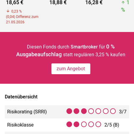
18,65 €
18,88 €
16,28 €
19
%
0,23 %
(0,04) Differenz zum
21.05.2026
0 %
Diesen Fonds durch
Smartbroker
für
Ausgabeaufschlag
statt regulären 3,25 % kaufen
zum Angebot
Datenübersicht
Risikorating (SRRI)
3/7
Risikoklasse
2/5 (B)