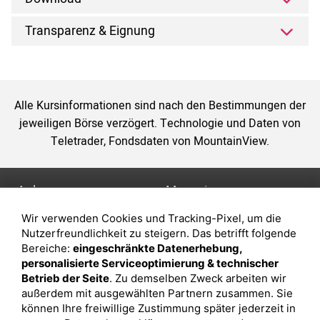
Transparenz & Eignung
Alle Kursinformationen sind nach den Bestimmungen der
jeweiligen Börse verzögert. Technologie und Daten von
Teletrader, Fondsdaten von MountainView.
Anlage
Magazin
Wir verwenden Cookies und Tracking-Pixel, um die
Depot eröffnen
Was sind sind ETFs?
Nutzerfreundlichkeit zu steigern. Das betrifft folgende
Depot vergleichen
Sparplan Vorteile
Bereiche:
eingeschränkte Datenerhebung,
personalisierte Serviceoptimierung & technischer
Junior Depot
Was ist ein Fonds?
Betrieb der Seite
. Zu demselben Zweck arbeiten wir
Top-Seller-Fonds
außerdem mit ausgewählten Partnern zusammen. Sie
können Ihre freiwillige Zustimmung später jederzeit in
Top-Fonds