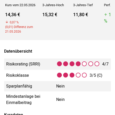
Kurs vom 22.05.2026
3-Jahres-Hoch
3-Jahres-Tief
Perf. 5J
14,36 €
15,32 €
11,80 €
15
%
0,07 %
(0,01) Differenz zum
21.05.2026
Datenübersicht
Risikorating (SRRI)
4/7
Risikoklasse
3/5 (C)
Sparplanfähig
Nein
Mindestanlage bei
Nein
Einmalbeitrag
Kursdaten