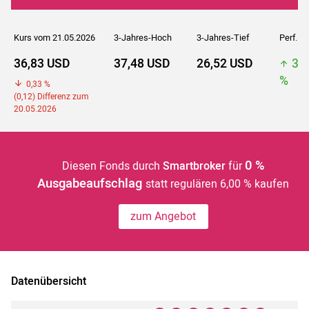
Kurs vom 21.05.2026
3-Jahres-Hoch
3-Jahres-Tief
Perf. 5J
36,83 USD
37,48 USD
26,52 USD
37
%
0,33 %
(0,12) Differenz zum
20.05.2026
0 %
Diesen Fonds durch
Smartbroker
für
Ausgabeaufschlag
statt regulären 6,00 % kaufen
zum Angebot
Datenübersicht