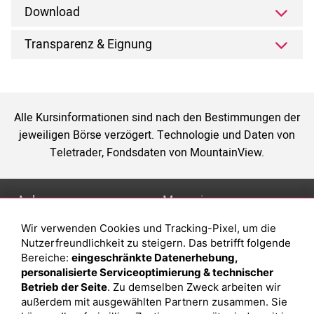
Download
Transparenz & Eignung
Alle Kursinformationen sind nach den Bestimmungen der
jeweiligen Börse verzögert. Technologie und Daten von
Teletrader, Fondsdaten von MountainView.
Anlage
Magazin
Wir verwenden Cookies und Tracking-Pixel, um die
Depot eröffnen
Was sind sind ETFs?
Nutzerfreundlichkeit zu steigern. Das betrifft folgende
Depot vergleichen
Sparplan Vorteile
Bereiche:
eingeschränkte Datenerhebung,
personalisierte Serviceoptimierung & technischer
Junior Depot
Was ist ein Fonds?
Betrieb der Seite
. Zu demselben Zweck arbeiten wir
Top-Seller-Fonds
außerdem mit ausgewählten Partnern zusammen. Sie