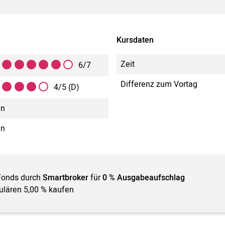
Kursdaten
Zeit
6/7
Differenz zum Vortag
4/5 (D)
in
in
Fonds durch
Smartbroker
für
0 % Ausgabeaufschlag
gulären 5,00 % kaufen