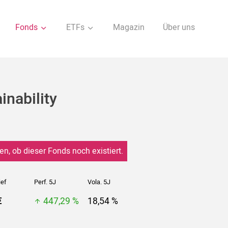
Fonds
ETFs
Magazin
Über uns
inability
en, ob dieser Fonds noch existiert.
ief
Perf. 5J
Vola. 5J
€
447,29 %
18,54 %