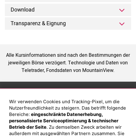
Download
Transparenz & Eignung
Alle Kursinformationen sind nach den Bestimmungen der
jeweiligen Börse verzögert. Technologie und Daten von
Teletrader, Fondsdaten von MountainView.
Anlage
Magazin
Wir verwenden Cookies und Tracking-Pixel, um die
Depot eröffnen
Was sind sind ETFs?
Nutzerfreundlichkeit zu steigern. Das betrifft folgende
Depot vergleichen
Sparplan Vorteile
Bereiche:
eingeschränkte Datenerhebung,
personalisierte Serviceoptimierung & technischer
Junior Depot
Was ist ein Fonds?
Betrieb der Seite
. Zu demselben Zweck arbeiten wir
Top-Seller-Fonds
außerdem mit ausgewählten Partnern zusammen. Sie