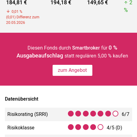
184,81 €
194,18 €
149,65 €
27
%
0,01 %
(0,01) Differenz zum
20.05.2026
0 %
Diesen Fonds durch
Smartbroker
für
Ausgabeaufschlag
statt regulären 5,00 % kaufen
zum Angebot
Datenübersicht
Risikorating (SRRI)
6/7
Risikoklasse
4/5 (D)