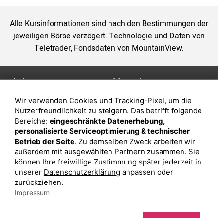
Alle Kursinformationen sind nach den Bestimmungen der
jeweiligen Börse verzögert. Technologie und Daten von
Teletrader, Fondsdaten von MountainView.
Anlage
Magazin
Wir verwenden Cookies und Tracking-Pixel, um die
Depot eröffnen
Was sind sind ETFs?
Nutzerfreundlichkeit zu steigern. Das betrifft folgende
Depot vergleichen
Sparplan Vorteile
Bereiche:
eingeschränkte Datenerhebung,
personalisierte Serviceoptimierung & technischer
Junior Depot
Was ist ein Fonds?
Betrieb der Seite
. Zu demselben Zweck arbeiten wir
Top-Seller-Fonds
außerdem mit ausgewählten Partnern zusammen. Sie
können Ihre freiwillige Zustimmung später jederzeit in
Top-Fonds
unserer
Datenschutzerklärung
anpassen oder
Fonds-Suche
zurückziehen.
Impressum
Besuchen Sie uns auf Facebook