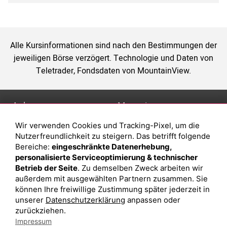
Alle Kursinformationen sind nach den Bestimmungen der
jeweiligen Börse verzögert. Technologie und Daten von
Teletrader, Fondsdaten von MountainView.
Anlage
Magazin
Wir verwenden Cookies und Tracking-Pixel, um die
Depot eröffnen
Was sind sind ETFs?
Nutzerfreundlichkeit zu steigern. Das betrifft folgende
Depot vergleichen
Sparplan Vorteile
Bereiche:
eingeschränkte Datenerhebung,
personalisierte Serviceoptimierung & technischer
Junior Depot
Was ist ein Fonds?
Betrieb der Seite
. Zu demselben Zweck arbeiten wir
Top-Seller-Fonds
außerdem mit ausgewählten Partnern zusammen. Sie
können Ihre freiwillige Zustimmung später jederzeit in
Top-Fonds
unserer
Datenschutzerklärung
anpassen oder
Fonds-Suche
zurückziehen.
Impressum