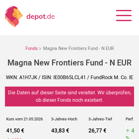
Fonds
Magna New Frontiers Fund - N EUR
Magna New Frontiers Fund - N EUR
WKN: A1H7JK / ISIN: IE00B65LCL41 / FundRock M. Co. IE
Die Daten auf dieser Seite sind veraltet. Wir überprüfen,
ob dieser Fonds noch existiert.
Kurs vom 21.05.2026
3-Jahres-Hoch
3-Jahres-Tief
Perf. 5J
41,50 €
43,83 €
26,77 €
43
%