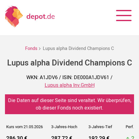
Fonds
Lupus alpha Dividend Champions C
Lupus alpha Dividend Champions C
WKN: A1JDV6 / ISIN: DE000A1JDV61 /
Lupus alpha Inv.GmbH
Die Daten auf dieser Seite sind veraltet. Wir überprüfen,
ob dieser Fonds noch existiert.
Kurs vom 21.05.2026
3-Jahres-Hoch
3-Jahres-Tief
Perf. 5J
286,30 €
287,72 €
192,29 €
28