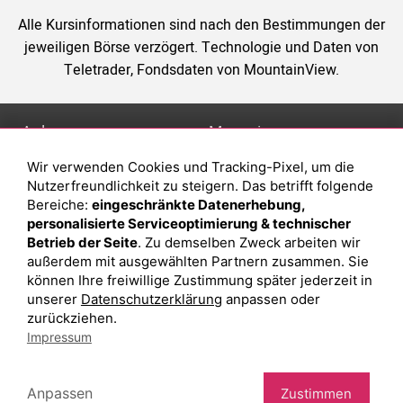
Alle Kursinformationen sind nach den Bestimmungen der
jeweiligen Börse verzögert. Technologie und Daten von
Teletrader, Fondsdaten von MountainView.
Anlage
Magazin
Wir verwenden Cookies und Tracking-Pixel, um die
Depot eröffnen
Was sind sind ETFs?
Nutzerfreundlichkeit zu steigern. Das betrifft folgende
Depot vergleichen
Sparplan Vorteile
Bereiche:
eingeschränkte Datenerhebung,
personalisierte Serviceoptimierung & technischer
Junior Depot
Was ist ein Fonds?
Betrieb der Seite
. Zu demselben Zweck arbeiten wir
Top-Seller-Fonds
außerdem mit ausgewählten Partnern zusammen. Sie
können Ihre freiwillige Zustimmung später jederzeit in
Top-Fonds
unserer
Datenschutzerklärung
anpassen oder
Fonds-Suche
zurückziehen.
Impressum
Besuchen Sie uns auf Facebook
Anpassen
Zustimmen