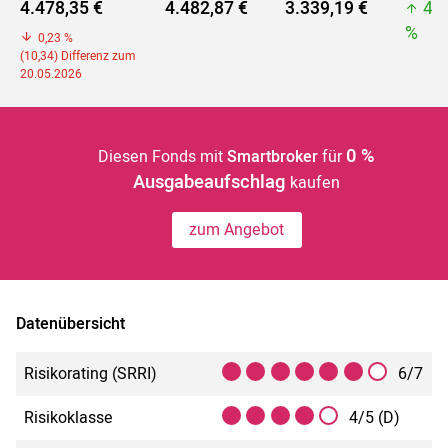
4.478,35 €
4.482,87 €
3.339,19 €
4.
%
0,23 %
(10,34) Differenz zum
20.05.2026
0 %
Diesen Fonds mit
Smartbroker
für
Ausgabeaufschlag
kaufen
zum Angebot
Datenübersicht
Risikorating (SRRI)
6/7
Risikoklasse
4/5 (D)