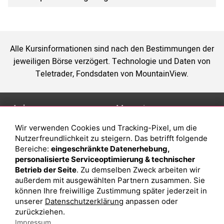
Alle Kursinformationen sind nach den Bestimmungen der
jeweiligen Börse verzögert. Technologie und Daten von
Teletrader, Fondsdaten von MountainView.
Anlage
Magazin
Wir verwenden Cookies und Tracking-Pixel, um die
Depot eröffnen
Was sind sind ETFs?
Nutzerfreundlichkeit zu steigern. Das betrifft folgende
Depot vergleichen
Sparplan Vorteile
Bereiche:
eingeschränkte Datenerhebung,
personalisierte Serviceoptimierung & technischer
Junior Depot
Was ist ein Fonds?
Betrieb der Seite
. Zu demselben Zweck arbeiten wir
Top-Seller-Fonds
außerdem mit ausgewählten Partnern zusammen. Sie
können Ihre freiwillige Zustimmung später jederzeit in
Top-Fonds
unserer
Datenschutzerklärung
anpassen oder
Fonds-Suche
zurückziehen.
Impressum