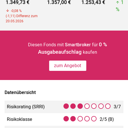
1.349,73 €
1.357,00 €
1.253,43 €
1.
%
-0,08 %
(-1,11) Differenz zum
20.05.2026
0 %
Diesen Fonds mit
Smartbroker
für
Ausgabeaufschlag
kaufen
zum Angebot
Datenübersicht
Risikorating (SRRI)
3/7
Risikoklasse
2/5 (B)