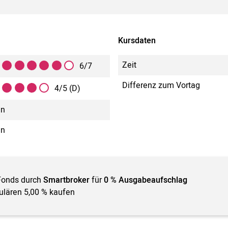
Kursdaten
Zeit
6/7
Differenz zum Vortag
4/5 (D)
in
in
Fonds durch
Smartbroker
für
0 % Ausgabeaufschlag
gulären 5,00 % kaufen