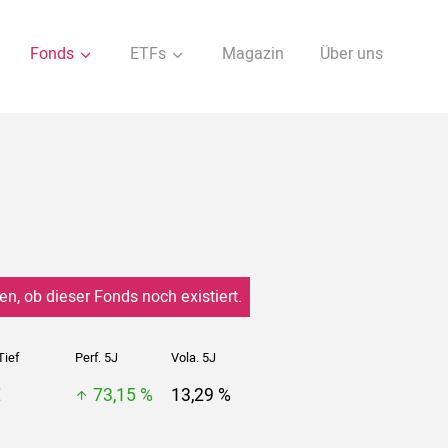
Fonds
ETFs
Magazin
Über uns
en, ob dieser Fonds noch existiert.
Tief
Perf. 5J
Vola. 5J
€
73,15 %
13,29 %