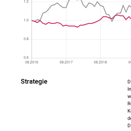
Strategie
D
I
w
R
K
d
D