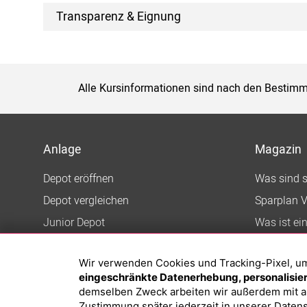
Transparenz & Eignung
Alle Kursinformationen sind nach den Bestimm
Anlage
Magazin
Depot eröffnen
Was sind 
Depot vergleichen
Sparplan V
Junior Depot
Was ist ei
Top-Seller-Fonds
Wir verwenden Cookies und Tracking-Pixel, um d
Top-Fonds
eingeschränkte Datenerhebung, personalisiert
Fonds-Suche
demselben Zweck arbeiten wir außerdem mit a
Zustimmung später jederzeit in unserer
Datens