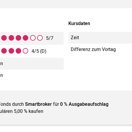
Kursdaten
Zeit
5/7
Differenz zum Vortag
4/5 (D)
in
in
Fonds durch
Smartbroker
für
0 % Ausgabeaufschlag
gulären 5,00 % kaufen