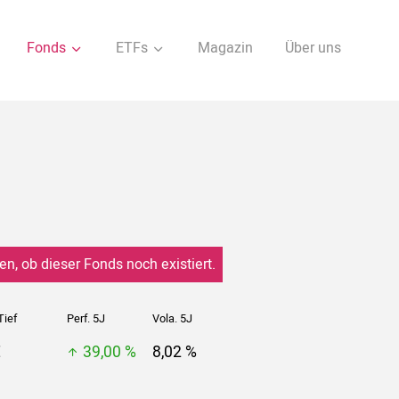
Fonds
ETFs
Magazin
Über uns
en, ob dieser Fonds noch existiert.
Tief
Perf. 5J
Vola. 5J
€
39,00 %
8,02 %