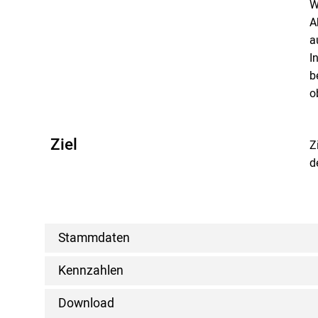
W
A
a
I
b
o
Ziel
Z
d
Stammdaten
Kennzahlen
Download